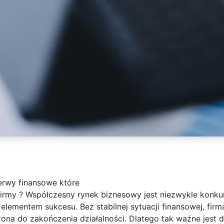
erwy finansowe które
firmy ? Współczesny rynek biznesowy jest niezwykle konku
 elementem sukcesu. Bez stabilnej sytuacji finansowej, fir
na do zakończenia działalności. Dlatego tak ważne jest db