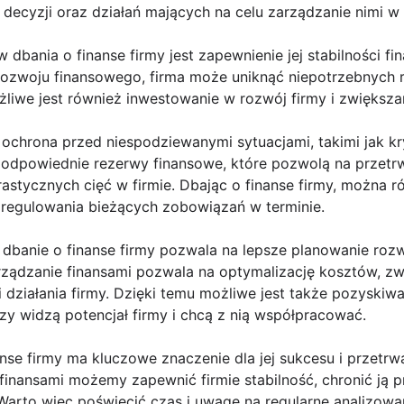
ecyzji oraz działań mających na celu zarządzanie nimi w
bania o finanse firmy jest zapewnienie jej stabilności f
rozwoju finansowego, firma może uniknąć niepotrzebnych 
liwe jest również inwestowanie w rozwój firmy i zwiększan
t ochrona przed niespodziewanymi sytuacjami, takimi jak 
 odpowiednie rezerwy finansowe, które pozwolą na przetr
astycznych cięć w firmie. Dbając o finanse firmy, można 
 regulowania bieżących zobowiązań w terminie.
 dbanie o finanse firmy pozwala na lepsze planowanie rozw
ządzanie finansami pozwala na optymalizację kosztów, z
 działania firmy. Dzięki temu możliwe jest także pozyski
y widzą potencjał firmy i chcą z nią współpracować.
se firmy ma kluczowe znaczenie dla jej sukcesu i przetrwa
inansami możemy zapewnić firmie stabilność, chronić ją p
arto więc poświęcić czas i uwagę na regularne analizowani