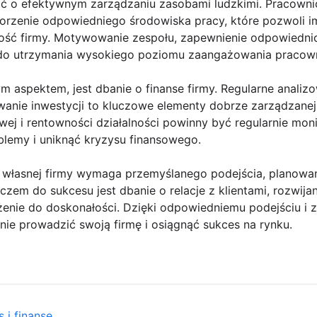
ć o efektywnym zarządzaniu zasobami ludzkimi. Pracowni
worzenie odpowiedniego środowiska pracy, które pozwoli i
ność firmy. Motywowanie zespołu, zapewnienie odpowiedn
z do utrzymania wysokiego poziomu zaangażowania pracow
ym aspektem, jest dbanie o finanse firmy. Regularne anali
anie inwestycji to kluczowe elementy dobrze zarządzanej 
owej i rentowności działalności powinny być regularnie mo
lemy i uniknąć kryzysu finansowego.
własnej firmy wymaga przemyślanego podejścia, planowan
czem do sukcesu jest dbanie o relacje z klientami, rozwija
ążenie do doskonałości. Dzięki odpowiedniemu podejściu i
ie prowadzić swoją firmę i osiągnąć sukces na rynku.
 i finanse