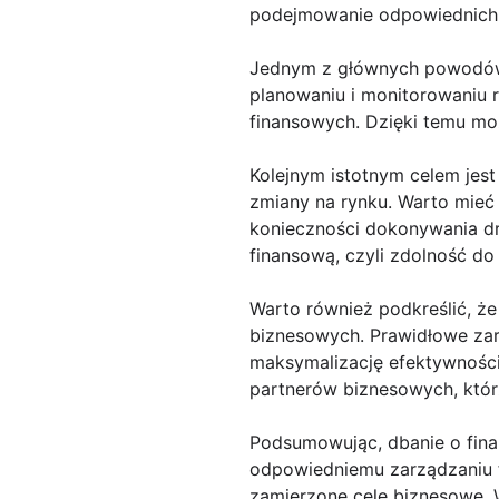
podejmowanie odpowiednich d
Jednym z głównych powodów d
planowaniu i monitorowaniu 
finansowych. Dzięki temu moż
Kolejnym istotnym celem jes
zmiany na rynku. Warto mieć
konieczności dokonywania dr
finansową, czyli zdolność do
Warto również podkreślić, że
biznesowych. Prawidłowe zar
maksymalizację efektywności
partnerów biznesowych, którz
Podsumowując, dbanie o finan
odpowiedniemu zarządzaniu f
zamierzone cele biznesowe. W