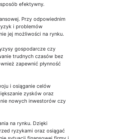
 sposób efektywny.
inansowej. Przy odpowiednim
ryzyk i problemów
ie jej możliwości na rynku.
kryzysy gospodarcze czy
wanie trudnych czasów bez
również zapewnić płynność
oju i osiąganie celów
większanie zysków oraz
wanie nowych inwestorów czy
nia na rynku. Dzięki
rzed ryzykami oraz osiągać
e sytuacji finansowej firmy i