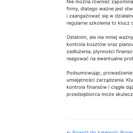
Nie można również zapomina
firmy, dlatego ważne jest st
i zaangażować się w działal
regularne szkolenia to kluc
Ostatnim, ale nie mniej ważn
kontrola kosztów oraz planow
zadłużenia, płynności finans
reagować na ewentualne prob
Podsumowując, prowadzenie 
umiejętności zarządzania. Klu
kontrola finansów i ciągłe d
przedsiębiorca może skuteczn
← Powrót do kategorii: Biznes