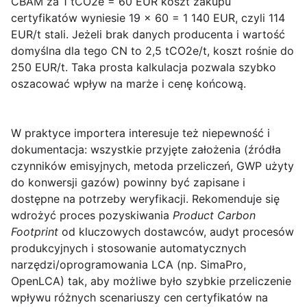
CBAM za 1 tCO2e = 60 EUR koszt zakupu
certyfikatów wyniesie 19 × 60 = 1 140 EUR, czyli 114
EUR/t stali. Jeżeli brak danych producenta i wartość
domyślna dla tego CN to 2,5 tCO2e/t, koszt rośnie do
250 EUR/t. Taka prosta kalkulacja pozwala szybko
oszacować wpływ na marże i cenę końcową.
W praktyce importera interesuje też niepewność i
dokumentacja: wszystkie przyjęte założenia (źródła
czynników emisyjnych, metoda przeliczeń, GWP użyty
do konwersji gazów) powinny być zapisane i
dostępne na potrzeby weryfikacji. Rekomenduje się
wdrożyć proces pozyskiwania
Product Carbon
Footprint
od kluczowych dostawców, audyt procesów
produkcyjnych i stosowanie automatycznych
narzędzi/oprogramowania LCA (np. SimaPro,
OpenLCA) tak, aby możliwe było szybkie przeliczenie
wpływu różnych scenariuszy cen certyfikatów na