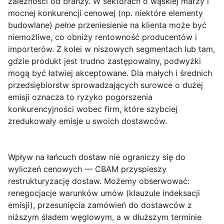
zależności od branży. W sektorach o wąskiej marży i
mocnej konkurencji cenowej (np. niektóre elementy
budowlane)
pełne
przeniesienie na klienta może być
niemożliwe, co obniży rentowność producentów i
importerów. Z kolei w niszowych segmentach lub tam,
gdzie produkt jest trudno zastępowalny, podwyżki
mogą być łatwiej akceptowane. Dla małych i średnich
przedsiębiorstw sprowadzających surowce o dużej
emisji oznacza to ryzyko pogorszenia
konkurencyjności wobec firm, które szybciej
zredukowały emisje u swoich dostawców.
Wpływ na łańcuch dostaw nie ograniczy się do
wyliczeń cenowych — CBAM przyspieszy
restrukturyzację dostaw. Możemy obserwować:
renegocjacje warunków umów (klauzule indeksacji
emisji), przesunięcia zamówień do dostawców z
niższym śladem węglowym, a w dłuższym terminie