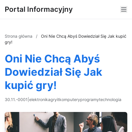
Portal Informacyjny
Strona główna
/
Oni Nie Chcą Abyś Dowiedział Się Jak kupić
gry!
Oni Nie Chcą Abyś
Dowiedział Się Jak
kupić gry!
30.11.-0001
|
elektronika
gry
it
komputery
programy
technologia