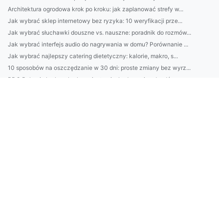
Architektura ogrodowa krok po kroku: jak zaplanować strefy w...
Jak wybrać sklep internetowy bez ryzyka: 10 weryfikacji prze...
Jak wybrać słuchawki douszne vs. nauszne: poradnik do rozmów...
Jak wybrać interfejs audio do nagrywania w domu? Porównanie ...
Jak wybrać najlepszy catering dietetyczny: kalorie, makro, s...
10 sposobów na oszczędzanie w 30 dni: proste zmiany bez wyrz...
BDO Bułgaria krok po kroku: rejestracja, kodowanie odpadów, ...
VAL-I-PAC Belgia: jak działa zwrotka, wymagania i dokumenty ...
5 top domków nad Bałtykiem dla par: widok na morze, sauna i ...
Jak wdrożyć ekologiczny plan firmy w 30 dni: audyt, cele ESG...
Profesjonalne sprzątanie krok po kroku: jak dobrać zakres us...
Jak zaplanować ogród od zera: 7 kroków od projektu po dobór ...
Jak wybrać architekta wnętrz? 10 pytań o styl, budżet, termi...
W 2026 ranking: 7 domków nad Bałtykiem dla par—od spa i saun...
Jak wybrać meble biurowe pod ergonomię: 7 wskazówek dla biur...
Kamienie do ogrodu: jak dobrać kolor i rozmiar pod styl dzia...
10 nawyków pielęgnacyjnych, które odmładzają skórę bez botok...
OKIR vs MOHU: porównanie kosztów, obowiązków i terminów