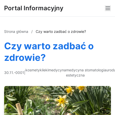
Portal Informacyjny
Strona główna
/
Czy warto zadbać o zdrowie?
Czy warto zadbać o
zdrowie?
kosmetyki
leki
medycyna
medycyna
stomatologia
urod
30.11.-0001
|
estetyczna