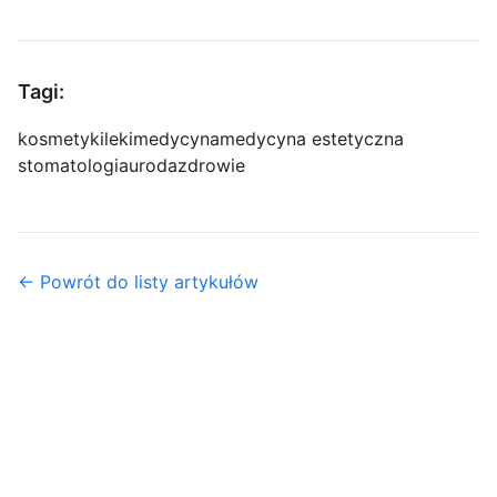
Tagi:
kosmetyki
leki
medycyna
medycyna estetyczna
stomatologia
uroda
zdrowie
← Powrót do listy artykułów