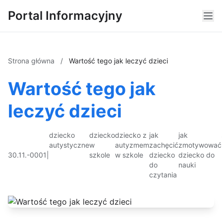
Portal Informacyjny
Strona główna
/
Wartość tego jak leczyć dzieci
Wartość tego jak
leczyć dzieci
dziecko
dziecko
dziecko z
jak
jak
autystyczne
w
autyzmem
zachęcić
zmotywować
30.11.-0001
|
szkole
w szkole
dziecko
dziecko do
do
nauki
czytania