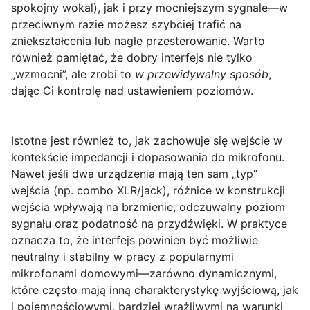
spokojny wokal), jak i przy mocniejszym sygnale—w
przeciwnym razie możesz szybciej trafić na
zniekształcenia lub nagłe przesterowanie. Warto
również pamiętać, że dobry interfejs nie tylko
„wzmocni”, ale zrobi to
w przewidywalny sposób
,
dając Ci kontrolę nad ustawieniem poziomów.
Istotne jest również to, jak zachowuje się wejście w
kontekście impedancji i dopasowania do mikrofonu.
Nawet jeśli dwa urządzenia mają ten sam „typ”
wejścia (np. combo XLR/jack), różnice w konstrukcji
wejścia wpływają na brzmienie, odczuwalny poziom
sygnału oraz podatność na przydźwięki. W praktyce
oznacza to, że interfejs powinien być możliwie
neutralny i stabilny w pracy z popularnymi
mikrofonami domowymi—zarówno dynamicznymi,
które często mają inną charakterystykę wyjściową, jak
i pojemnościowymi, bardziej wrażliwymi na warunki