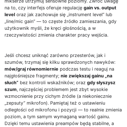
mikserze utrzymuj sensowne poziomy. Zwróć uwagę
na to, czy interfejs oferuje regulację
gain vs. output
level
oraz jak zachowuje się „instrument level” lub
„line/mic gain” — to częste źródło zamieszania, gdy
użytkownik myśli, że kręci głośnością, a w
rzeczywistości zmienia charakter pracy wejścia.
Jeśli chcesz uniknąć zarówno przesterów, jak i
szumów, trzymaj się kilku sprawdzonych nawyków:
mów/graj równomiernie
podczas testu i reaguj na
najgłośniejsze fragmenty;
nie zwiększaj gainu „na
słuch”
bez kontroli wskaźników; oraz
gdy słyszysz
szum
, najczęściej problemem jest zbyt wysokie
wzmocnienie przy cichym źródle (a niekoniecznie
„zepsuty” mikrofon). Pamiętaj też o ustawieniu
odległości od mikrofonu i pozycji — to realnie zmienia
poziom, a tym samym wymaganą wartość gainu.
Dzięki temu ustawienia preampów będą stabilne, a