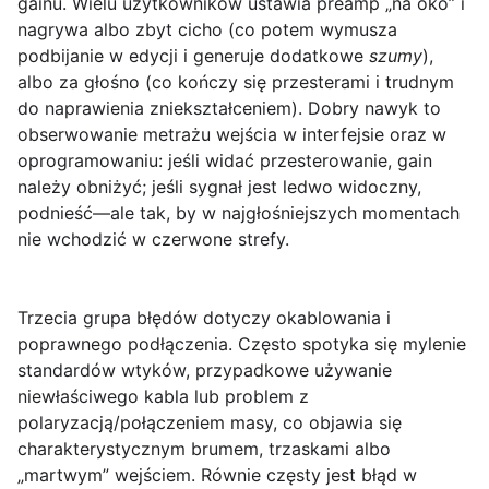
gainu
. Wielu użytkowników ustawia preamp „na oko” i
nagrywa albo zbyt cicho (co potem wymusza
podbijanie w edycji i generuje dodatkowe
szumy
),
albo za głośno (co kończy się
przesterami
i trudnym
do naprawienia zniekształceniem). Dobry nawyk to
obserwowanie metrażu wejścia w interfejsie oraz w
oprogramowaniu: jeśli widać przesterowanie, gain
należy obniżyć; jeśli sygnał jest ledwo widoczny,
podnieść—ale tak, by w najgłośniejszych momentach
nie wchodzić w czerwone strefy.
Trzecia grupa błędów dotyczy
okablowania i
poprawnego podłączenia
. Często spotyka się mylenie
standardów wtyków, przypadkowe używanie
niewłaściwego kabla lub problem z
polaryzacją/połączeniem masy, co objawia się
charakterystycznym brumem, trzaskami albo
„martwym” wejściem. Równie częsty jest błąd w