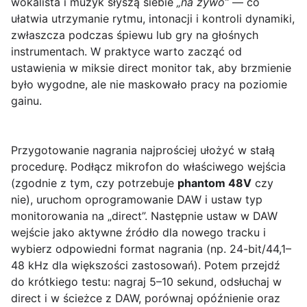
wokalista i muzyk słyszą siebie
„na żywo”
— co
ułatwia utrzymanie rytmu, intonacji i kontroli dynamiki,
zwłaszcza podczas śpiewu lub gry na głośnych
instrumentach. W praktyce warto zacząć od
ustawienia w miksie direct monitor tak, aby brzmienie
było wygodne, ale nie maskowało pracy na poziomie
gainu.
Przygotowanie nagrania najprościej ułożyć w stałą
procedurę. Podłącz mikrofon do właściwego wejścia
(zgodnie z tym, czy potrzebuje
phantom 48V
czy
nie), uruchom oprogramowanie DAW i ustaw typ
monitorowania na „direct”. Następnie ustaw w DAW
wejście jako aktywne źródło dla nowego tracku i
wybierz odpowiedni format nagrania (np. 24-bit/44,1–
48 kHz dla większości zastosowań). Potem przejdź
do krótkiego testu: nagraj 5–10 sekund, odsłuchaj w
direct i w ścieżce z DAW, porównaj opóźnienie oraz