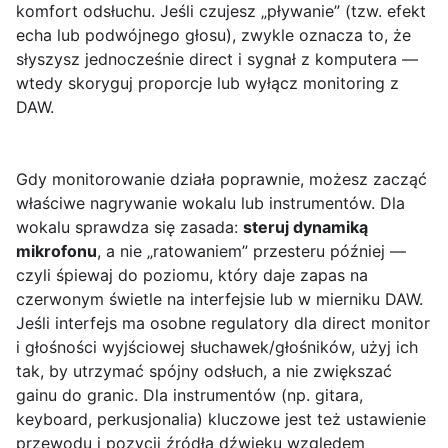
komfort odsłuchu. Jeśli czujesz „pływanie” (tzw. efekt
echa lub podwójnego głosu), zwykle oznacza to, że
słyszysz jednocześnie direct i sygnał z komputera —
wtedy skoryguj proporcje lub wyłącz monitoring z
DAW.
Gdy monitorowanie działa poprawnie, możesz zacząć
właściwe nagrywanie wokalu lub instrumentów. Dla
wokalu sprawdza się zasada:
steruj dynamiką
mikrofonu
, a nie „ratowaniem” przesteru później —
czyli śpiewaj do poziomu, który daje zapas na
czerwonym świetle na interfejsie lub w mierniku DAW.
Jeśli interfejs ma osobne regulatory dla direct monitor
i głośności wyjściowej słuchawek/głośników, użyj ich
tak, by utrzymać spójny odsłuch, a nie zwiększać
gainu do granic. Dla instrumentów (np. gitara,
keyboard, perkusjonalia) kluczowe jest też ustawienie
przewodu i pozycji źródła dźwięku względem