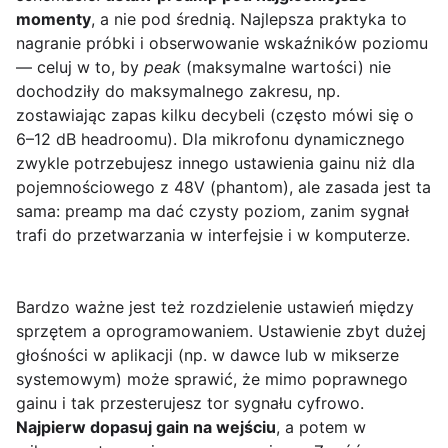
momenty
, a nie pod średnią. Najlepsza praktyka to
nagranie próbki i obserwowanie wskaźników poziomu
— celuj w to, by
peak
(maksymalne wartości) nie
dochodziły do maksymalnego zakresu, np.
zostawiając zapas kilku decybeli (często mówi się o
6–12 dB headroomu). Dla mikrofonu dynamicznego
zwykle potrzebujesz innego ustawienia gainu niż dla
pojemnościowego z 48V (phantom), ale zasada jest ta
sama: preamp ma dać czysty poziom, zanim sygnał
trafi do przetwarzania w interfejsie i w komputerze.
Bardzo ważne jest też rozdzielenie ustawień między
sprzętem a oprogramowaniem. Ustawienie zbyt dużej
głośności w aplikacji (np. w dawce lub w mikserze
systemowym) może sprawić, że mimo poprawnego
gainu i tak przesterujesz tor sygnału cyfrowo.
Najpierw dopasuj gain na wejściu
, a potem w