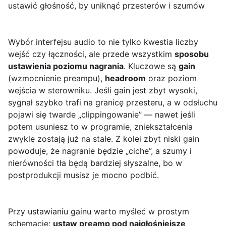
ustawić głośność, by uniknąć przesterów i szumów
Wybór interfejsu audio to nie tylko kwestia liczby
wejść czy łączności, ale przede wszystkim
sposobu
ustawienia poziomu nagrania
. Kluczowe są
gain
(wzmocnienie preampu),
headroom
oraz poziom
wejścia w sterowniku. Jeśli gain jest zbyt wysoki,
sygnał szybko trafi na granicę przesteru, a w odsłuchu
pojawi się twarde „clippingowanie” — nawet jeśli
potem usuniesz to w programie, zniekształcenia
zwykle zostają już na stałe. Z kolei zbyt niski gain
powoduje, że nagranie będzie „ciche”, a szumy i
nierówności tła będą bardziej słyszalne, bo w
postprodukcji musisz je mocno podbić.
Przy ustawianiu gainu warto myśleć w prostym
schemacie:
ustaw preamp pod najgłośniejsze