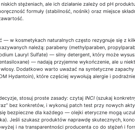
 niskich stężeniach, ale ich działanie zależy od pH produk
oręczność formuły (stabilność, nośnik) oraz miejsce składn
zawartość.
ć
— w kosmetykach naturalnych często rezygnuje się z kil
skazywanych należą:
parabeny
(methylparaben, propylpara
dium Lauryl Sulfate) — silny detergent, który może wysus
entasiloxane) — nadają przyjemne wykończenie, ale u ni
ć włosy. Dodatkowo warto uważać na
syntetyczne zapachy
M Hydantoin), które częściej wywołują alergie i podrażnie
yzje, stosuj proste zasady: czytaj
INCI
(szukaj konkretn
raz” bez konkretów, i wykonuj patch test przy nowych akt
a się bezpieczne dla każdego — olejki eteryczne mogą uczul
ka). Jeśli szukasz produktów naprawdę skutecznych, konc
yżej i na transparentności producenta co do stężeń i for