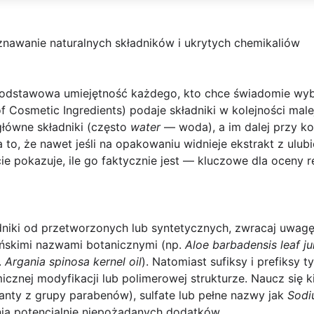
znawanie naturalnych składników i ukrytych chemikaliów
odstawowa umiejętność każdego, kto chce świadomie wy
f Cosmetic Ingredients) podaje składniki w kolejności male
główne składniki (często
water
— woda), a im dalej przy koń
to, że nawet jeśli na opakowaniu widnieje ekstrakt z ulubi
cie pokazuje, ile go faktycznie jest — kluczowe dla oceny 
niki
od przetworzonych lub syntetycznych, zwracaj uwagę
ińskimi nazwami botanicznymi (np.
Aloe barbadensis leaf ju
.
Argania spinosa kernel oil
). Natomiast sufiksy i prefiksy 
cznej modyfikacji lub polimerowej strukturze. Naucz się k
anty z grupy parabenów),
sulfate
lub pełne nazwy jak
Sodi
ia potencjalnie niepożądanych dodatków.