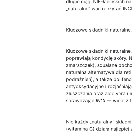
długie ciągi NIE-łacińskich
„naturalne” warto czytać INC
Kluczowe składniki naturalne,
Kluczowe składniki naturalne,
poprawiają kondycję skóry. N
zmarszczek),
squalane
pochod
naturalna alternatywa dla re
podrażnień), a także
polifeno
antyoksydacyjne i rozjaśniaj
złuszczania oraz
aloe vera
i 
sprawdzając
INCI
— wiele z t
Nie każdy „naturalny” składni
(witamina C)
działa najlepiej