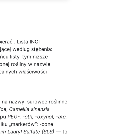
bierać
. Lista INCI
jącej według stężenia:
cu listy, tym niższe
onej rośliny w nazwie
realnych właściwości
 na nazwy: surowce roślinne
ice
,
Camellia sinensis
typu
PEG-, -eth, -oxynol, -ate,
ilku „markerów”:
-cone
um Lauryl Sulfate (SLS)
— to