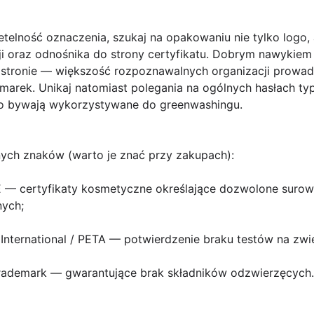
elność oznaczenia, szukaj na opakowaniu nie tylko logo, 
ncji oraz odnośnika do strony certyfikatu. Dobrym nawykie
 stronie — większość rozpoznawalnych organizacji prowadz
marek. Unikaj natomiast polegania na ogólnych hasłach t
wo bywają wykorzystywane do greenwashingu.
nych znaków (warto je znać przy zakupach):
E
— certyfikaty kosmetyczne określające dozwolone surowc
nych;
International / PETA
— potwierdzenie braku testów na zwie
Trademark
— gwarantujące brak składników odzwierzęcych.