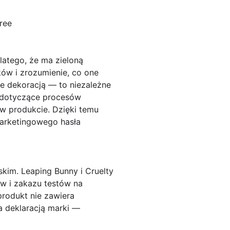
free
latego, że ma zieloną
ków i zrozumienie, co one
ie dekoracją — to niezależne
a dotyczące procesów
w produkcie. Dzięki temu
marketingowego hasła
ńskim.
Leaping Bunny
i
Cruelty
aw i zakazu testów na
produkt nie zawiera
 deklaracją marki —