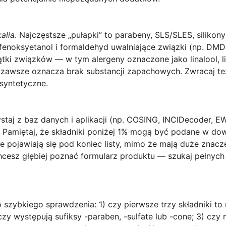
alia
. Najczęstsze „pułapki” to
parabeny
,
SLS/SLES
,
silikony
 fenoksyetanol i formaldehyd uwalniające związki (np. DMD
ątki związków — w tym alergeny oznaczone jako linalool, l
zawsze oznacza brak substancji zapachowych. Zwracaj te
syntetyczne.
taj z baz danych i aplikacji (np. COSING, INCIDecoder, E
 Pamiętaj, że składniki poniżej 1% mogą być podane w dowo
 pojawiają się pod koniec listy, mimo że mają duże znacz
hcesz głębiej poznać formularz produktu — szukaj pełnych 
.
 szybkiego sprawdzenia: 1) czy pierwsze trzy składniki to 
 czy występują sufiksy
-paraben
,
-sulfate
lub
-cone
; 3) czy 