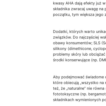
kwasy AHA
dają efekty już w
składnika zwracaj uwagę na p
początku, tym większa jego 
Dodatki, których warto unika
związków. Do najczęściej w
obawy konsumentów;
SLS
(So
silikony
(dimethicone, cyclop
problemy skóry lub obciąża
środki konserwujące (np. DMD
Aby podejmować świadome dec
które obiecują „wszystko na 
też, że „naturalne” nie równ
fototoksyczne (np. bergamot
składnikach wymienionych pow