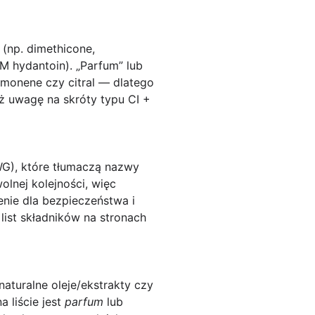
(np. dimethicone,
M hydantoin). „Parfum” lub
imonene czy citral — dlatego
ż uwagę na skróty typu CI +
WG), które tłumaczą nazwy
lnej kolejności, więc
enie dla bezpieczeństwa i
list składników na stronach
naturalne oleje/ekstrakty czy
na liście jest
parfum
lub