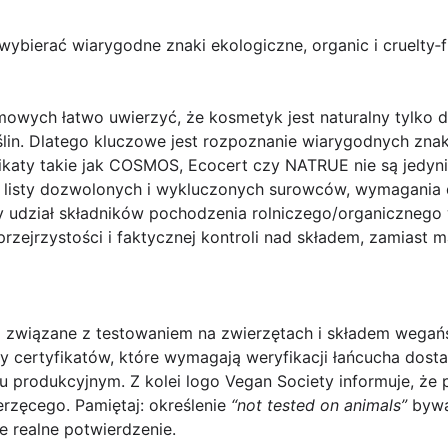
 wybierać wiarygodne znaki ekologiczne, organic i cruelty‑
wych łatwo uwierzyć, że kosmetyk jest naturalny tylko d
oślin. Dlatego kluczowe jest rozpoznanie wiarygodnych zna
ikaty takie jak COSMOS, Ecocert czy NATRUE
nie są jedyn
ją listy dozwolonych i wykluczonych surowców, wymagani
y udział składników pochodzenia rolniczego/organicznego 
zejrzystości i faktycznej kontroli nad składem, zamiast 
a związane z testowaniem na zwierzętach i składem wega
y certyfikatów, które wymagają weryfikacji łańcucha dost
u produkcyjnym. Z kolei logo
Vegan Society
informuje, że 
rzęcego. Pamiętaj: określenie
“not tested on animals”
bywa
je realne potwierdzenie.