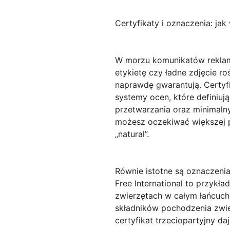
Certyfikaty i oznaczenia: jak
W morzu komunikatów reklamo
etykietę czy ładne zdjęcie r
naprawdę gwarantują.
Certyf
systemy ocen, które definiu
przetwarzania oraz minimaln
możesz oczekiwać większej pr
„natural”.
Równie istotne są oznaczeni
Free International
to przykład
zwierzętach w całym łańcuch
składników pochodzenia zwie
certyfikat trzeciopartyjny da