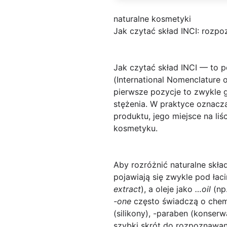
naturalne kosmetyki
Jak czytać skład INCI: rozpo
Jak czytać skład INCI
— to p
(International Nomenclature o
pierwsze pozycje to zwykle 
stężenia. W praktyce oznacza 
produktu, jego miejsce na liś
kosmetyku.
Aby rozróżnić
naturalne skład
pojawiają się zwykle pod łac
extract
), a oleje jako
…oil
(np
-one
często świadczą o chemi
(silikony),
-paraben
(konserw
szybki skrót do rozpoznawan