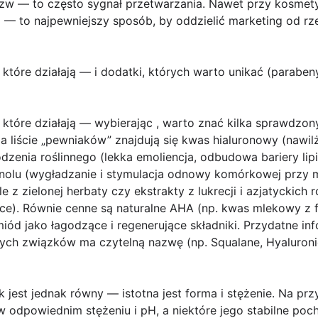
 nazw — to często sygnał przetwarzania. Nawet przy kosme
I — to najpewniejszy sposób, by oddzielić marketing od rz
 które działają — i dodatki, których warto unikać (parabeny
 które działają
— wybierając , warto znać kilka sprawdzony
a liście „pewniaków” znajdują się
kwas hialuronowy
(nawilż
zenia roślinnego (lekka emoliencja, odbudowa bariery lip
tinolu (wygładzanie i stymulacja odnowy komórkowej przy 
le
z zielonej herbaty czy ekstrakty z lukrecji i azjatyckich ro
ące). Równie cenne są
naturalne AHA
(np. kwas mlekowy z f
miód jako łagodzące i regenerujące składniki. Przydatne in
ych związków ma czytelną nazwę (np. Squalane, Hyaluronic
k jest jednak równy — istotna jest forma i stężenie. Na pr
 w odpowiednim stężeniu i pH, a niektóre jego stabilne po