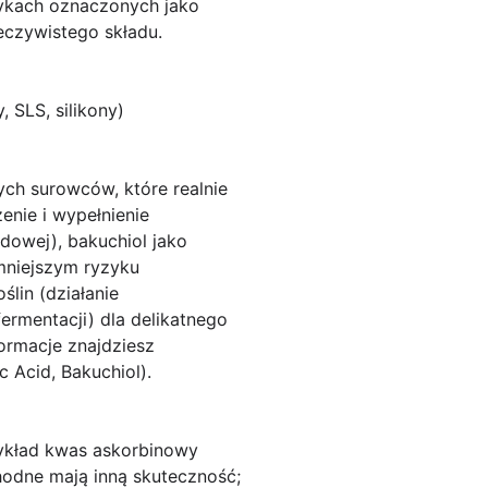
tykach oznaczonych jako
eczywistego składu.
, SLS, silikony)
ch surowców, które realnie
enie i wypełnienie
idowej),
bakuchiol
jako
mniejszym ryzyku
ślin (działanie
ermentacji) dla delikatnego
formacje znajdziesz
 Acid, Bakuchiol).
zykład
kwas askorbinowy
chodne mają inną skuteczność;