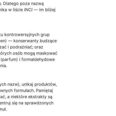
tu. Dlatego poza nazwą
ika w liście
INCI
— im bliżej
ku kontrowersyjnych grup
ben) — konserwanty budzące
zać i podrażniać; oraz
ektórych osób mogą maskować
(parfum) i formaldehydowe
nia.
ych nazw), unikaj produktów,
ywnych formułach. Pamiętaj
ać, a niektóre ekstrakty są
entruj się na sprawdzonych
muł.