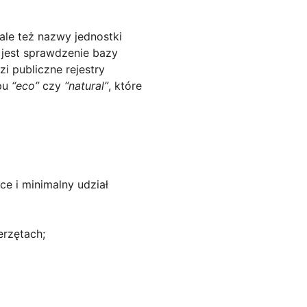
ale też nazwy jednostki
m jest sprawdzenie bazy
i publiczne rejestry
ypu
“eco”
czy
“natural”
, które
e i minimalny udział
rzętach;