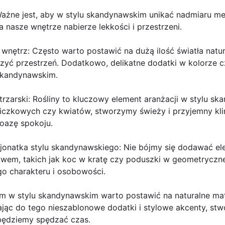
 Ważne jest, aby w stylu skandynawskim unikać nadmiaru m
a nasze wnętrze nabierze lekkości i przestrzeni.
a wnętrz: Często warto postawić na dużą ilość światła natu
szyć przestrzeń. Dodatkowo, delikatne dodatki w kolorze
skandynawskim.
trzarski: Rośliny to kluczowy element aranżacji w stylu s
niczkowych czy kwiatów, stworzymy świeży i przyjemny kli
 oazę spokoju.
sjonatka stylu skandynawskiego: Nie bójmy się dodawać e
wem, takich jak koc w kratę czy poduszki w geometryczne
o charakteru i osobowości.
 w stylu skandynawskim warto postawić na naturalne mater
ając do tego nieszablonowe dodatki i stylowe akcenty, st
 będziemy spędzać czas.