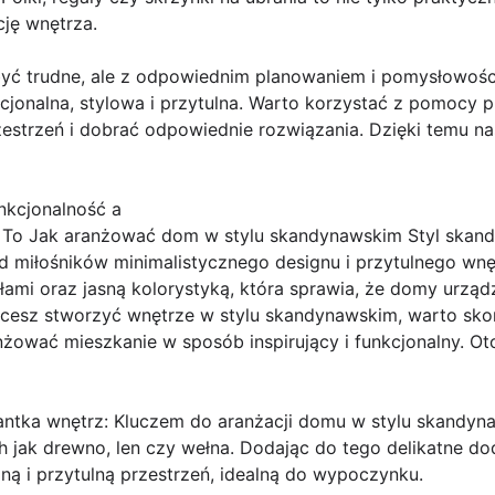
ję wnętrza.
być trudne, ale z odpowiednim planowaniem i pomysłowoś
kcjonalna, stylowa i przytulna. Warto korzystać z pomocy p
trzeń i dobrać odpowiednie rozwiązania. Dzięki temu nas
nkcjonalność a
o Jak aranżować dom w stylu skandynawskim Styl skandyn
 miłośników minimalistycznego designu i przytulnego wnęt
ałami oraz jasną kolorystyką, która sprawia, że domy urzą
chcesz stworzyć wnętrze w stylu skandynawskim, warto sko
nżować mieszkanie w sposób inspirujący i funkcjonalny. O
antka wnętrz: Kluczem do aranżacji domu w stylu skandyn
ch jak drewno, len czy wełna. Dodając do tego delikatne d
ą i przytulną przestrzeń, idealną do wypoczynku.