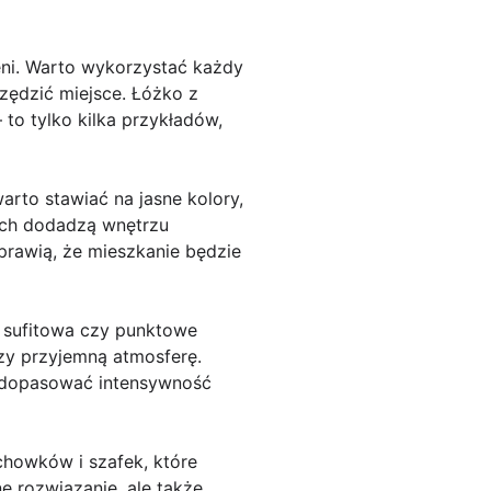
eni. Warto wykorzystać każdy
zędzić miejsce. Łóżko z
 to tylko kilka przykładów,
rto stawiać na jasne kolory,
iach dodadzą wnętrzu
sprawią, że mieszkanie będzie
 sufitowa czy punktowe
rzy przyjemną atmosferę.
i dopasować intensywność
howków i szafek, które
e rozwiązanie, ale także