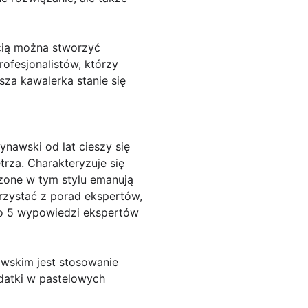
cią można stworzyć
rofesjonalistów, którzy
za kawalerka stanie się
awski od lat cieszy się
rza. Charakteryzuje się
dzone w tym stylu emanują
rzystać z porad ekspertów,
to 5 wypowiedzi ekspertów
awskim jest stosowanie
odatki w pastelowych