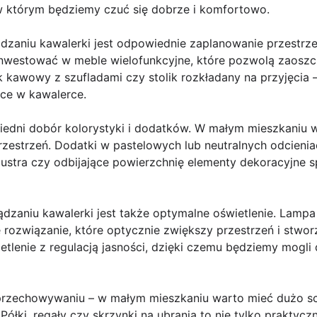
 w którym będziemy czuć się dobrze i komfortowo.
dzaniu kawalerki jest odpowiednie zaplanowanie przestrz
inwestować w meble wielofunkcyjne, które pozwolą zaoszc
k kawowy z szufladami czy stolik rozkładany na przyjęcia –
ce w kawalerce.
edni dobór kolorystyki i dodatków. W małym mieszkaniu wa
rzestrzeń. Dodatki w pastelowych lub neutralnych odcien
ż lustra czy odbijające powierzchnię elementy dekoracyjne 
zaniu kawalerki jest także optymalne oświetlenie. Lampa
 rozwiązanie, które optycznie zwiększy przestrzeń i stwo
etlenie z regulacją jasności, dzięki czemu będziemy mogl
przechowywaniu – w małym mieszkaniu warto mieć dużo sc
łki, regały czy skrzynki na ubrania to nie tylko praktyczn