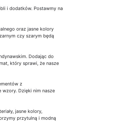
ebli i dodatków. Postawmy na
ralnego oraz jasne kolory
 czarnym czy szarym będą
kandynawskim. Dodając do
mat, który sprawi, że nasze
lementów z
 wzory. Dzięki nim nasze
iały, jasne kolory,
worzymy przytulną i modną