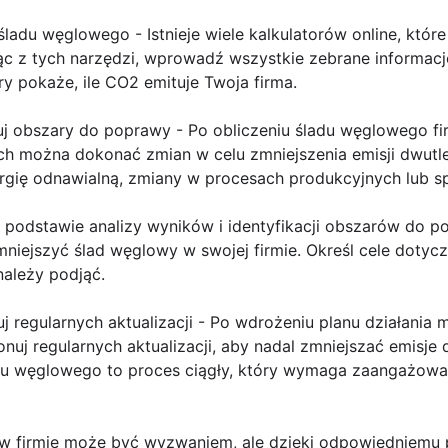
 śladu węglowego - Istnieje wiele kalkulatorów online, któ
ąc z tych narzędzi, wprowadź wszystkie zebrane informacj
ry pokaże, ile CO2 emituje Twoja firma.
ikuj obszary do poprawy - Po obliczeniu śladu węglowego fir
ych można dokonać zmian w celu zmniejszenia emisji dwutl
gię odnawialną, zmiany w procesach produkcyjnych lub s
Na podstawie analizy wyników i identyfikacji obszarów do p
mniejszyć ślad węglowy w swojej firmie. Określ cele dotycz
należy podjąć.
j regularnych aktualizacji - Po wdrożeniu planu działania 
nuj regularnych aktualizacji, aby nadal zmniejszać emisje 
adu węglowego to proces ciągły, który wymaga zaangażowan
w firmie może być wyzwaniem, ale dzięki odpowiedniemu 