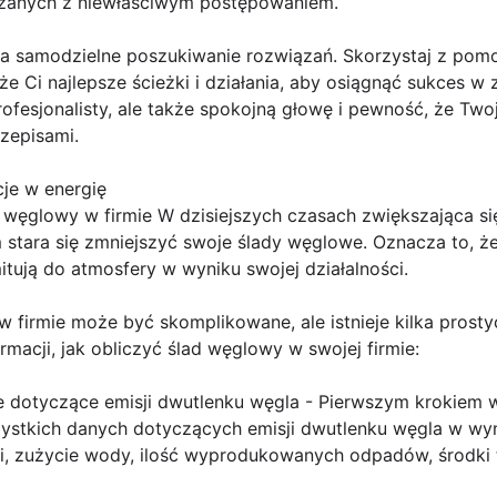
zanych z niewłaściwym postępowaniem.
 na samodzielne poszukiwanie rozwiązań. Skorzystaj z pom
 Ci najlepsze ścieżki i działania, aby osiągnąć sukces w 
rofesjonalisty, ale także spokojną głowę i pewność, że Two
zepisami.
je w energię
ad węglowy w firmie W dzisiejszych czasach zwiększająca 
m stara się zmniejszyć swoje ślady węglowe. Oznacza to, że 
tują do atmosfery w wyniku swojej działalności.
w firmie może być skomplikowane, ale istnieje kilka pros
rmacji, jak obliczyć ślad węglowy w swojej firmie:
je dotyczące emisji dwutlenku węgla - Pierwszym krokiem w
ystkich danych dotyczących emisji dwutlenku węgla w wyni
i, zużycie wody, ilość wyprodukowanych odpadów, środki t