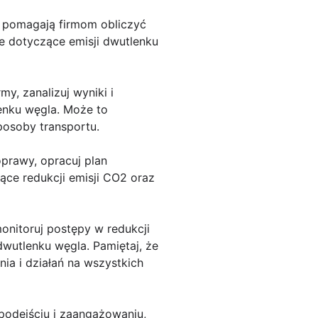
re pomagają firmom obliczyć
e dotyczące emisji dwutlenku
my, zanalizuj wyniki i
enku węgla. Może to
posoby transportu.
oprawy, opracuj plan
ące redukcji emisji CO2 oraz
monitoruj postępy w redukcji
dwutlenku węgla. Pamiętaj, że
ia i działań na wszystkich
podejściu i zaangażowaniu,