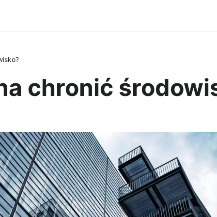
wisko?
a chronić środowi