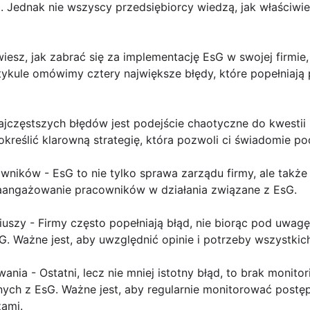
 Jednak nie wszyscy przedsiębiorcy wiedzą, jak właściwi
wiesz, jak zabrać się za implementację EsG w swojej firmie, 
tykule omówimy cztery największe błędy, które popełniają
 najczęstszych błędów jest podejście chaotyczne do kwesti
kreślić klarowną strategię, która pozwoli ci świadomie p
wników - EsG to nie tylko sprawa zarządu firmy, ale takż
aangażowanie pracowników w działania związane z EsG.
iuszy - Firmy często popełniają błąd, nie biorąc pod uwagę
. Ważne jest, aby uwzględnić opinie i potrzeby wszystkic
wania - Ostatni, lecz nie mniej istotny błąd, to brak monit
ych z EsG. Ważne jest, aby regularnie monitorować postępy
zami.