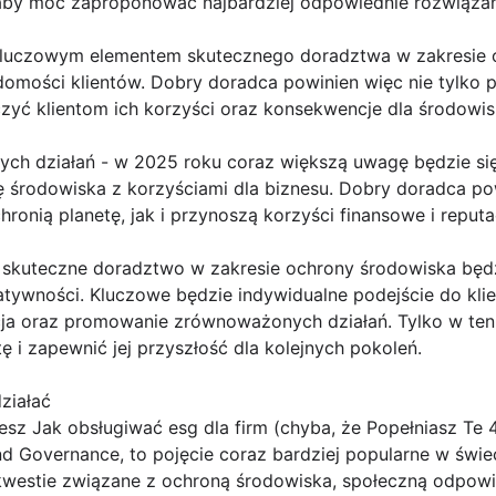
, aby móc zaproponować najbardziej odpowiednie rozwiązan
kluczowym elementem skutecznego doradztwa w zakresie o
domości klientów. Dobry doradca powinien więc nie tylko
czyć klientom ich korzyści oraz konsekwencje dla środowis
ch działań - w 2025 roku coraz większą uwagę będzie s
nę środowiska z korzyściami dla biznesu. Dobry doradca p
ronią planetę, jak i przynoszą korzyści finansowe i reputa
skuteczne doradztwo w zakresie ochrony środowiska bę
tywności. Kluczowe będzie indywidualne podejście do klie
acja oraz promowanie zrównoważonych działań. Tylko w te
ę i zapewnić jej przyszłość dla kolejnych pokoleń.
działać
esz Jak obsługiwać esg dla firm (chyba, że Popełniasz Te
and Governance, to pojęcie coraz bardziej popularne w świe
kwestie związane z ochroną środowiska, społeczną odpowi