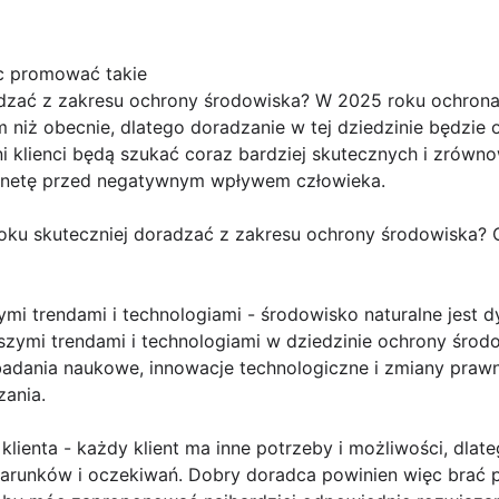
c promować takie
dzać z zakresu ochrony środowiska? W 2025 roku ochrona 
 niż obecnie, dlatego doradzanie w tej dziedzinie będzie 
alni klienci będą szukać coraz bardziej skutecznych i zrów
anetę przed negatywnym wpływem człowieka.
oku skuteczniej doradzać z zakresu ochrony środowiska? 
ymi trendami i technologiami - środowisko naturalne jest
wszymi trendami i technologiami w dziedzinie ochrony śro
badania naukowe, innowacje technologiczne i zmiany pra
zania.
 klienta - każdy klient ma inne potrzeby i możliwości, dla
runków i oczekiwań. Dobry doradca powinien więc brać p