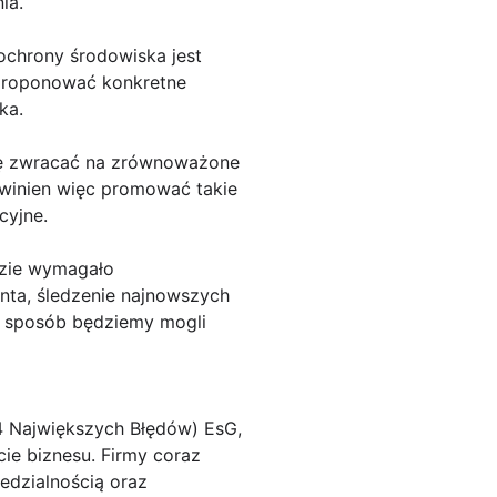
ia.
chrony środowiska jest
 proponować konkretne
ka.
ię zwracać na zrównoważone
owinien więc promować takie
cyjne.
dzie wymagało
nta, śledzenie najnowszych
n sposób będziemy mogli
 4 Największych Błędów) EsG,
cie biznesu. Firmy coraz
edzialnością oraz