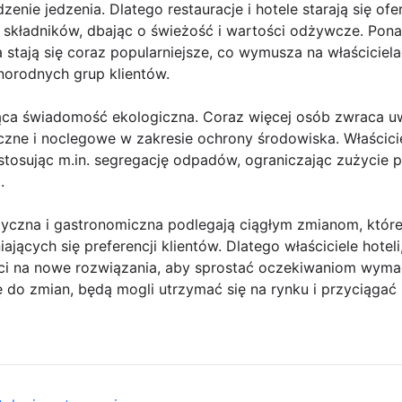
enie jedzenia. Dlatego restauracje i hotele starają się o
składników, dbając o świeżość i wartości odżywcze. Ponad
tają się coraz popularniejsze, co wymusza na właściciela
norodnych grup klientów.
nąca świadomość ekologiczna. Coraz więcej osób zwraca uwa
ne i noclegowe w zakresie ochrony środowiska. Właściciele 
 stosując m.in. segregację odpadów, ograniczając zużycie p
.
yczna i gastronomiczna podlegają ciągłym zmianom, które
jących się preferencji klientów. Dlatego właściciele hoteli
rci na nowe rozwiązania, aby sprostać oczekiwaniom wymag
 do zmian, będą mogli utrzymać się na rynku i przyciągać