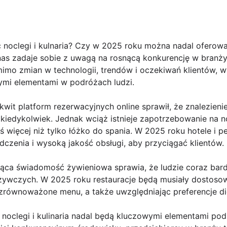
oclegi i kulnaria? Czy w 2025 roku można nadal oferować 
 nas zadaje sobie z uwagą na rosnącą konkurencję w branży 
mo zmian w technologii, trendów i oczekiwań klientów, wyd
wymi elementami w podróżach ludzi.
wit platform rezerwacyjnych online sprawił, że znalezien
ż kiedykolwiek. Jednak wciąż istnieje zapotrzebowanie na n
oś więcej niż tylko łóżko do spania. W 2025 roku hotele i 
czenia i wysoką jakość obsługi, aby przyciągać klientów.
ąca świadomość żywieniowa sprawia, że ludzie coraz bardz
ywczych. W 2025 roku restauracje będą musiały dostosow
 zrównoważone menu, a także uwzględniając preferencje di
 noclegi i kulinaria nadal będą kluczowymi elementami po