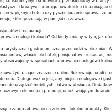
ej konkurencyjnym środowisku, przedsiębiorcy w branży tu
astyczni i kreatywni, oferując nowatorskie i interesujące
ko sen w pięknym hotelu czy pyszne jedzenie sprawia, że p
emocje, które pozostają w pamięci na zawsze.
nsjonatów i restauracji
erować noclegi i kulnaria? Od kiedy zmiany w tym, jak ofer
a turystyczna i gastronomiczna przechodzi wiele zmian. W
sumentów, właściciele hoteli, pensjonatów i restauracji 
ny obserwujemy w sposobach oferowania noclegów i kulin
auważyć rosnące znaczenie online. Rezerwacje hoteli i res
ernetu. Dlatego ważne jest, aby miejsca noclegowe i gast
wane do urządzeń mobilnych i łatwe w obsłudze. Dodatko
 kluczowym elementem promocji, umożliwiającym dotarcie 
rosnące zapotrzebowanie na zdrowe i lokalne produkty. Klie