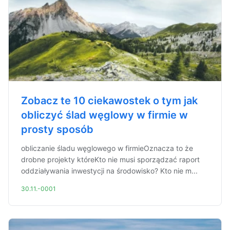
Zobacz te 10 ciekawostek o tym jak
obliczyć ślad węglowy w firmie w
prosty sposób
obliczanie śladu węglowego w firmieOznacza to że
drobne projekty któreKto nie musi sporządzać raport
oddziaływania inwestycji na środowisko? Kto nie m...
30.11.-0001