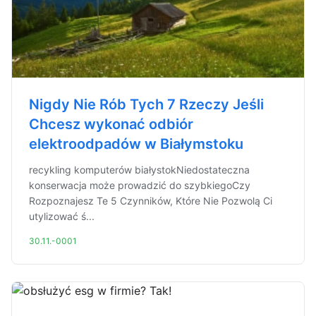
Nigdy Nie Rób Tych 7 Rzeczy Jeśli
Chcesz wykonać odbiór
elektroodpadów w Białymstoku
recykling komputerów białystokNiedostateczna
konserwacja może prowadzić do szybkiegoCzy
Rozpoznajesz Te 5 Czynników, Które Nie Pozwolą Ci
utylizować ś...
30.11.-0001