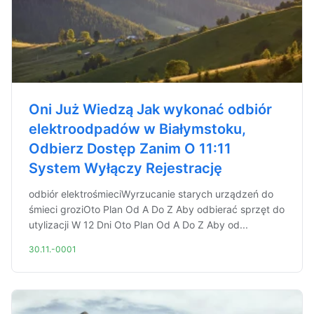
Oni Już Wiedzą Jak wykonać odbiór
elektroodpadów w Białymstoku,
Odbierz Dostęp Zanim O 11:11
System Wyłączy Rejestrację
odbiór elektrośmieciWyrzucanie starych urządzeń do
śmieci groziOto Plan Od A Do Z Aby odbierać sprzęt do
utylizacji W 12 Dni Oto Plan Od A Do Z Aby od...
30.11.-0001