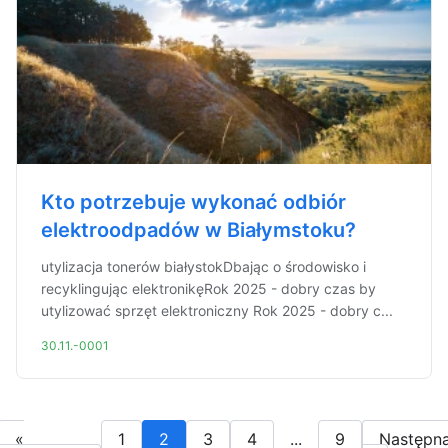
Kto potrzebuje wykonać odbiór
elektroodpadów w Białymstoku?
utylizacja tonerów białystokDbając o środowisko i
recyklingując elektronikęRok 2025 - dobry czas by
utylizować sprzęt elektroniczny Rok 2025 - dobry c...
30.11.-0001
«
1
2
3
4
...
9
Następn