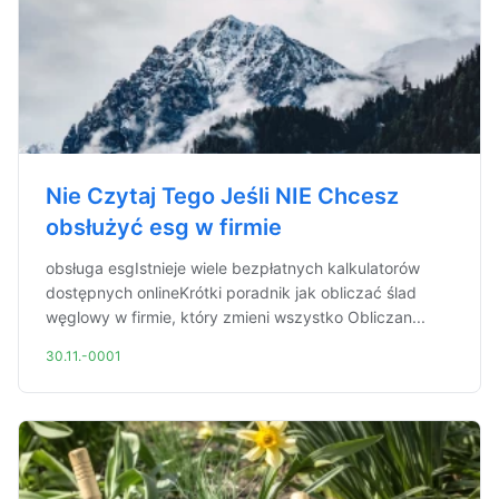
Nie Czytaj Tego Jeśli NIE Chcesz
obsłużyć esg w firmie
obsługa esgIstnieje wiele bezpłatnych kalkulatorów
dostępnych onlineKrótki poradnik jak obliczać ślad
węglowy w firmie, który zmieni wszystko Obliczan...
30.11.-0001