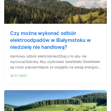
Czy można wykonać odbiór
elektroodpadów w Białymstoku w
niedzielę nie handlową?
darmowy odbiór elektrośmieciDbaj o to aby nie
wyrzucaćSekrety Aby utylizować świetlówki Świetlówki
są coraz popularniejsze ze względu na swoją energoo...
30.11.-0001