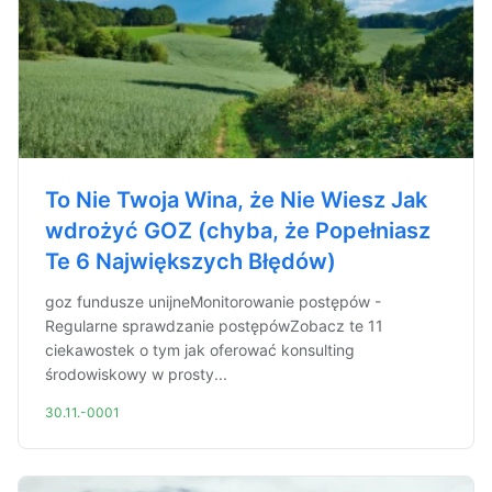
To Nie Twoja Wina, że Nie Wiesz Jak
wdrożyć GOZ (chyba, że Popełniasz
Te 6 Największych Błędów)
goz fundusze unijneMonitorowanie postępów -
Regularne sprawdzanie postępówZobacz te 11
ciekawostek o tym jak oferować konsulting
środowiskowy w prosty...
30.11.-0001