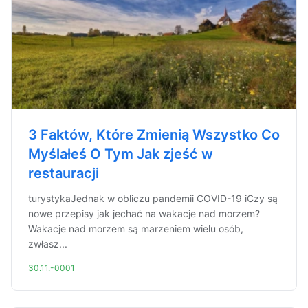
3 Faktów, Które Zmienią Wszystko Co
Myślałeś O Tym Jak zjeść w
restauracji
turystykaJednak w obliczu pandemii COVID-19 iCzy są
nowe przepisy jak jechać na wakacje nad morzem?
Wakacje nad morzem są marzeniem wielu osób,
zwłasz...
30.11.-0001