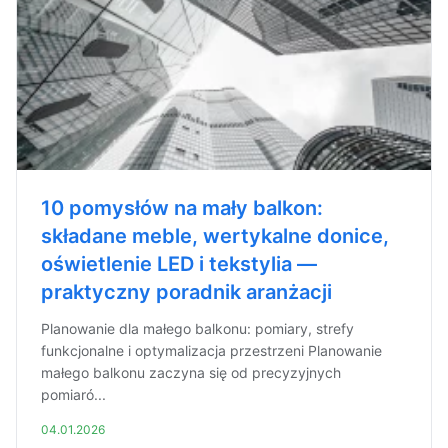
10 pomysłów na mały balkon:
składane meble, wertykalne donice,
oświetlenie LED i tekstylia —
praktyczny poradnik aranżacji
Planowanie dla małego balkonu: pomiary, strefy
funkcjonalne i optymalizacja przestrzeni Planowanie
małego balkonu zaczyna się od precyzyjnych
pomiaró...
04.01.2026