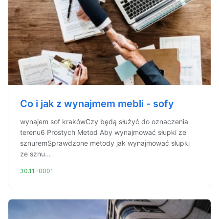
Co i jak z wynajmem mebli - sofy
wynajem sof krakówCzy będą służyć do oznaczenia
terenu6 Prostych Metod Aby wynajmować słupki ze
sznuremSprawdzone metody jak wynajmować słupki
ze sznu...
30.11.-0001