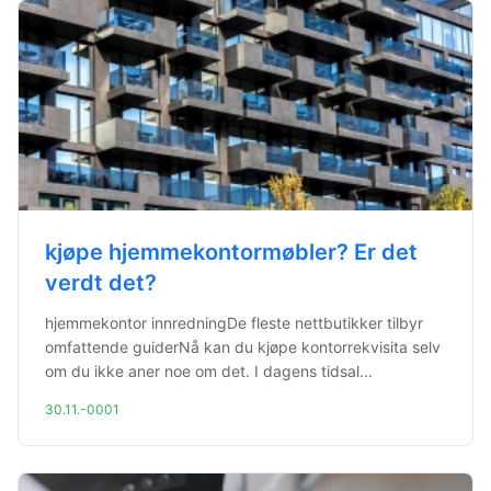
kjøpe hjemmekontormøbler? Er det
verdt det?
hjemmekontor innredningDe fleste nettbutikker tilbyr
omfattende guiderNå kan du kjøpe kontorrekvisita selv
om du ikke aner noe om det. I dagens tidsal...
30.11.-0001