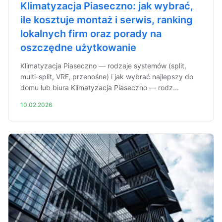
Klimatyzacja Piaseczno: jak wybrać,
ile kosztuje montaż i serwis, ranking
lokalnych firm oraz porady na
oszczędne użytkowanie
Klimatyzacja Piaseczno — rodzaje systemów (split,
multi-split, VRF, przenośne) i jak wybrać najlepszy do
domu lub biura Klimatyzacja Piaseczno — rodz...
10.02.2026